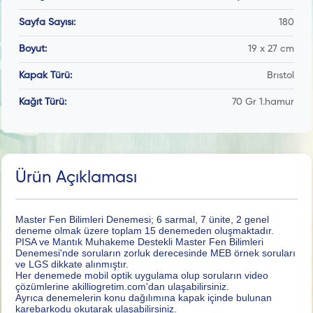
Sayfa Sayısı:
180
Boyut:
19 x 27 cm
Kapak Türü:
Brıstol
Kağıt Türü:
70 Gr 1.hamur
Ürün Açıklaması
Master Fen Bilimleri Denemesi; 6 sarmal, 7 ünite, 2 genel
deneme olmak üzere toplam 15 denemeden oluşmaktadır.
PISA ve Mantık Muhakeme Destekli Master Fen Bilimleri
Denemesi'nde soruların zorluk derecesinde MEB örnek soruları
ve LGS dikkate alınmıştır.
Her denemede mobil optik uygulama olup soruların video
çözümlerine akilliogretim.com'dan ulaşabilirsiniz.
Ayrıca denemelerin konu dağılımına kapak içinde bulunan
karebarkodu okutarak ulaşabilirsiniz.