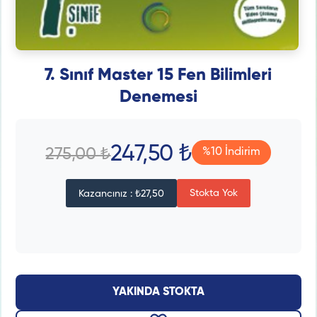
7. Sınıf Master 15 Fen Bilimleri
Denemesi
247,50 ₺
275,00 ₺
%10 İndirim
Stokta Yok
Kazancınız : ₺27,50
YAKINDA STOKTA