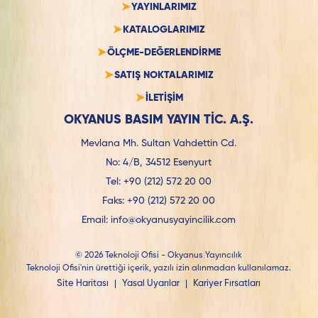
YAYINLARIMIZ
KATALOGLARIMIZ
ÖLÇME-DEĞERLENDİRME
SATIŞ NOKTALARIMIZ
İLETİŞİM
OKYANUS BASIM YAYIN TİC. A.Ş.
Mevlana Mh. Sultan Vahdettin Cd.
No: 4/B, 34512 Esenyurt
Tel:
+90 (212) 572 20 00
Faks:
+90 (212) 572 20 00
Email:
info@okyanusyayincilik.com
© 2026 Teknoloji Ofisi - Okyanus Yayıncılık
Teknoloji Ofisi'nin ürettiği içerik, yazılı izin alınmadan kullanılamaz.
Site Haritası
|
Yasal Uyarılar
|
Kariyer Fırsatları